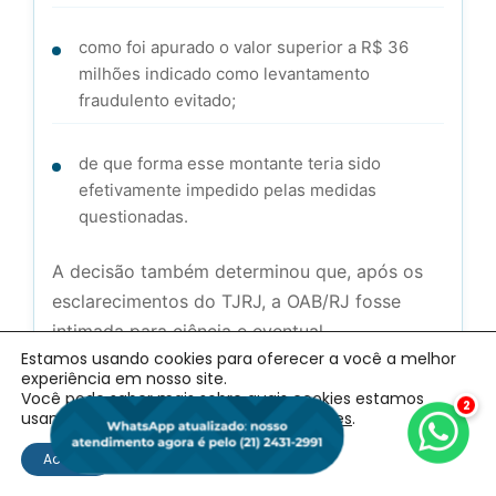
como foi apurado o valor superior a R$ 36
milhões indicado como levantamento
fraudulento evitado;
de que forma esse montante teria sido
efetivamente impedido pelas medidas
questionadas.
A decisão também determinou que, após os
esclarecimentos do TJRJ, a OAB/RJ fosse
intimada para ciência e eventual
Estamos usando cookies para oferecer a você a melhor
manifestação.
experiência em nosso site.
Você pode saber mais sobre quais cookies estamos
Ou seja: o CNJ não anulou nem validou as
2
usando ou desativá-los em
configurações
.
exigências naquele momento. O julgamento
Aceitar
foi interrompido para aprofundamento dos