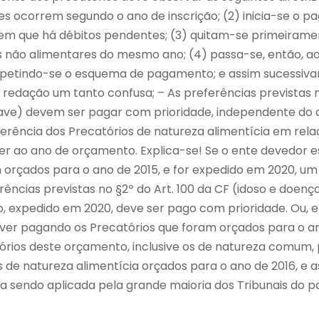
es ocorrem segundo o ano de inscrição; (2) inicia-se o 
 em que há débitos pendentes; (3) quitam-se primeirame
os não alimentares do mesmo ano; (4) passa-se, então, a
epetindo-se o esquema de pagamento; e assim sucessiva
redação um tanto confusa; – As preferências previstas no
rave) devem ser pagar com prioridade, independente do
eferência dos Precatórios de natureza alimentícia em rel
r ao ano de orçamento. Explica-se! Se o ente devedor 
 orçados para o ano de 2015, e for expedido em 2020, um
ncias previstas no §2º do Art. 100 da CF (idoso e doença
, expedido em 2020, deve ser pago com prioridade. Ou,
iver pagando os Precatórios que foram orçados para o an
tórios deste orçamento, inclusive os de natureza comum
 de natureza alimentícia orçados para o ano de 2016, e a
ha sendo aplicada pela grande maioria dos Tribunais do p