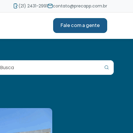
(21) 2431-2991
contato@precapp.com.br
Fale com a gente