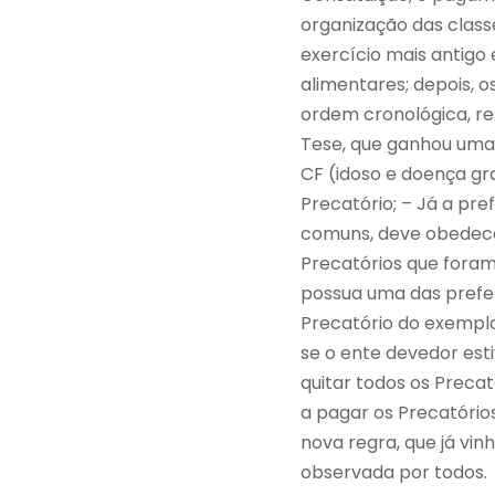
organização das class
exercício mais antigo
alimentares; depois, 
ordem cronológica, r
Tese, que ganhou uma 
CF (idoso e doença g
Precatório; – Já a pr
comuns, deve obedece
Precatórios que foram
possua uma das preferê
Precatório do exemplo
se o ente devedor est
quitar todos os Preca
a pagar os Precatórios
nova regra, que já vin
observada por todos.