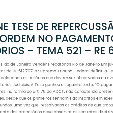
NE TESE DE REPERCUSS
 ORDEM NO PAGAMENT
IOS – TEMA 521 – RE 6
 Rio de Janeiro Vender Precatórios Rio de Janeiro Em j
tos do RE 612.707, o Supremo Tribunal Federal definiu a 
abelecendo os critérios que devem ser observados na evo
rios Judiciais. A Tese ganhou o seguinte texto; “O pag
es, na forma do art. 78 do ADCT, não caracteriza preteri
s, desde que os primeiros tenham sido inscritos em exerc
dos, uma vez que, ressalvados os créditos de que trata o 
nto dos precatórios deve observar as seguintes diretrizes