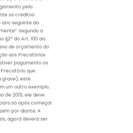
pagamento pelo
nte os créditos
o ano seguinte da
mente”. Segundo a
 §2º do Art. 100 da
 ano de orçamento do
ação aos Precatórios
estiver pagamento os
 Precatório que
 grave), este
 em um outro exemplo,
o de 2015, ele deve
, para só após começar
ssim por diante. A
aís, agora deverá ser