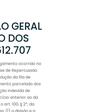
ÃO GERAL
O DOS
12.707
ulgamento ocorrido no
Tese de Repercussão
lução da fila de
amento parcelado dos
ção indevida de
ício anterior ao da
art. 100, § 2º, da
: (1) a divisão e a