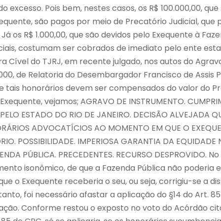
% do excesso. Pois bem, nestes casos, os R$ 100.000,00, qu
equente, são pagos por meio de Precatório Judicial, que 
 Já os R$ 1.000,00, que são devidos pelo Exequente à Faze
ais, costumam ser cobrados de imediato pelo ente estat
Cível do TJRJ, em recente julgado, nos autos do Agravo
0000, de Relatoria do Desembargador Francisco de Assis P
 tais honorários devem ser compensados do valor do Pr
o Exequente, vejamos; AGRAVO DE INSTRUMENTO. CUMPR
PELO ESTADO DO RIO DE JANEIRO. DECISÃO ALVEJADA 
RÁRIOS ADVOCATÍCIOS AO MOMENTO EM QUE O EXEQUE
IO. POSSIBILIDADE. IMPERIOSA GARANTIA DA EQUIDADE
ZENDA PÚBLICA. PRECEDENTES. RECURSO DESPROVIDO. No 
ento isonômico, de que a Fazenda Pública não poderia e
ue o Exequente receberia o seu, ou seja, corrigiu-se a d
tanto, foi necessário afastar a aplicação do §14 do Art. 8
ação. Conforme restou o exposto no voto do Acórdão cit