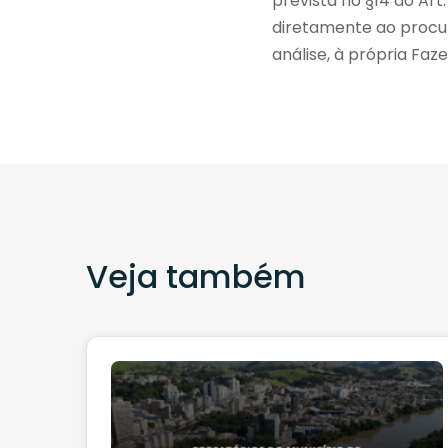
prevista no §14 do Art
diretamente ao procur
análise, à própria Faz
Veja também