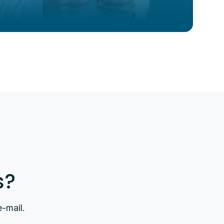
s?
-mail.