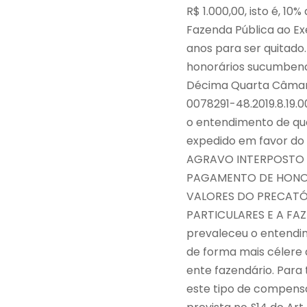
R$ 1.000,00, isto é, 10
Fazenda Pública ao Ex
anos para ser quitado.
honorários sucumbenci
Décima Quarta Câmara 
0078291-48.2019.8.19.
o entendimento de que
expedido em favor d
AGRAVO INTERPOSTO 
PAGAMENTO DE HONO
VALORES DO PRECATÓR
PARTICULARES E A FA
prevaleceu o entendim
de forma mais célere q
ente fazendário. Para 
este tipo de compens