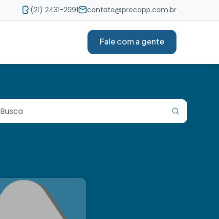
(21) 2431-2991
contato@precapp.com.br
Fale com a gente