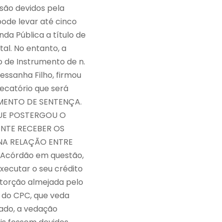
e são devidos pela
pode levar até cinco
nda Pública a título de
al. No entanto, a
 de Instrumento de n.
essanha Filho, firmou
ecatório que será
IMENTO DE SENTENÇA.
QUE POSTERGOU O
NTE RECEBER OS
 NA RELAÇÃO ENTRE
Acórdão em questão,
xecutar o seu crédito
istorção almejada pelo
5 do CPC, que veda
ado, a vedação