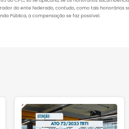
. 85 do CPC, só se aplicaria, se os honorários sucumbenci
ador do ente federado, contudo, como tais honorários s
enda Pública, a compensação se faz possível.